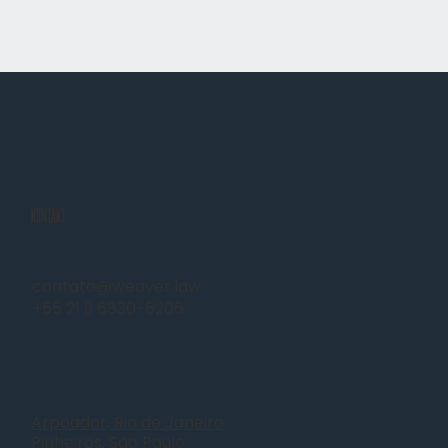
KONTAKT
contato@weaver.law
+55 21 9 6830-5206
Arpoador, Rio de Janeiro
Pinheiros, São Paulo