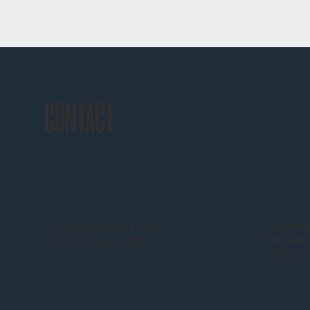
CONTACT
contato@weaver.law
Arpoador
Pinheiros
+55 21 9 6830-5206
Lago Sul,