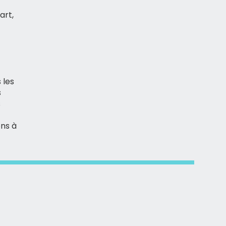
art,
 les
s
s
ons à