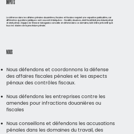
IMPÔTS
La défense dans les affaires pénales douanières, fiscales et fiscales requiert une expertise particulière, car
différentes questions juridiques sont souvent imbriquées - fiscalité, douanes, droit fiscal/droit procédural pénal
et droit pénal. L'équipe de Weaver Advogados conseille et défend dans ce domaine, tant à titre préventif qu'à
tous les stades de la procédure pénale.
NOUS
Nous défendons et coordonnons la défense
des affaires fiscales pénales et les aspects
pénaux des contrôles fiscaux.
Nous défendons les entreprises contre les
amendes pour infractions douanières ou
fiscales
Nous conseillons et défendons les accusations
pénales dans les domaines du travail, des