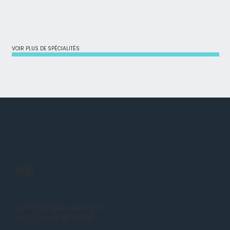
VOIR PLUS DE SPÉCIALITÉS
CONTACT
contato@weaver.law
+55 21 9 6830-5206