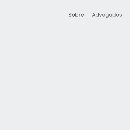
Sobre
Advogados